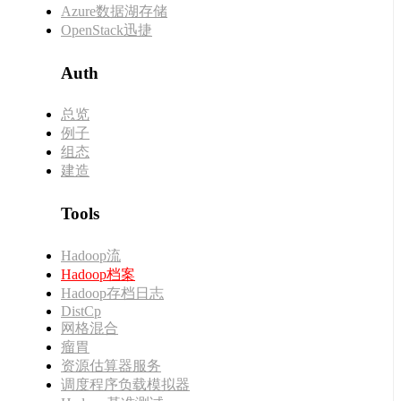
Azure数据湖存储
OpenStack迅捷
Auth
总览
例子
组态
建造
Tools
Hadoop流
Hadoop档案
Hadoop存档日志
DistCp
网格混合
瘤胃
资源估算器服务
调度程序负载模拟器