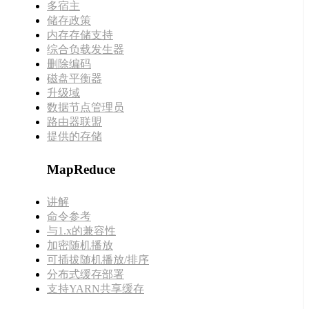
多宿主
储存政策
内存存储支持
综合负载发生器
删除编码
磁盘平衡器
升级域
数据节点管理员
路由器联盟
提供的存储
MapReduce
讲解
命令参考
与1.x的兼容性
加密随机播放
可插拔随机播放/排序
分布式缓存部署
支持YARN共享缓存