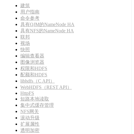
建筑
用户指南
命令参考
具有QJM的NameNode HA
具有NFS的NameNode HA
联邦
视场
快照
编辑查看器
图像浏览器
权限和HDFS
配额和HDFS
libhdfs（C API）
WebHDFS（REST API）
HttpFS
短路本地读取
集中式缓存管理
NFS网关
滚动升级
扩展属性
透明加密