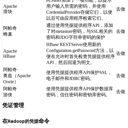
向Slider添加了一项功能，以提示
Apache
用户输入所需的密码，并使用
去做
滑块
CredentialProvider存储它们，以便
以后可由应用程序检索它们。
通过使用凭据提供程序API，添加
阿帕奇
了对metastore密码，与SSL相关的
去做
蜂巢
密码和JDO字符串密码的保护
HBase RESTServer使用新的
Configuration.getPassword方法，以
Apache
去做
HBase
便在允许时首先检查凭据提供程序
API，然后回退为明文。
阿帕奇·
使用凭据提供程序API保护SSL，
奥兹（Apache
去做
电子邮件和JDBC密码。
Oozie）
阿帕奇
使用凭据提供程序API保护数据库
去做
游侠
密码，信任密码和密钥库密码。
凭证管理
在
命令
Hadoop的凭据