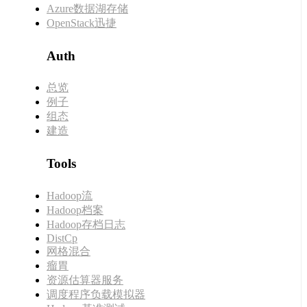
Azure数据湖存储
OpenStack迅捷
Auth
总览
例子
组态
建造
Tools
Hadoop流
Hadoop档案
Hadoop存档日志
DistCp
网格混合
瘤胃
资源估算器服务
调度程序负载模拟器