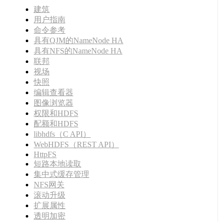
建筑
用户指南
命令参考
具有QJM的NameNode HA
具有NFS的NameNode HA
联邦
视场
快照
编辑查看器
图像浏览器
权限和HDFS
配额和HDFS
libhdfs（C API）
WebHDFS（REST API）
HttpFS
短路本地读取
集中式缓存管理
NFS网关
滚动升级
扩展属性
透明加密