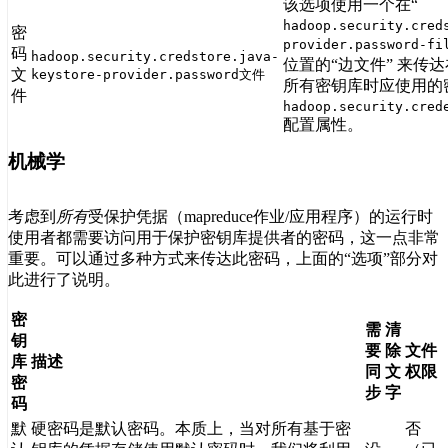
该选项使用一个在“
hadoop.security.cred
密
provider.password-fi
码
hadoop.security.credstore.java-
位置的“边文件” 来传
文
keystore-provider.password文件
所有密钥库时应使用的
件
hadoop.security.cred
配置属性。
机械学
考虑到
所有
受保护凭据（mapreduce作业/应用程序）的运行时
使用者都需要访问用于保护密钥库提供者的密码，这一点非常
重要。可以通过多种方式来传达此密码，上面的“选项”部分对
此进行了说明。
密
需
清
钥
要
除
文件
库
描述
同
文
权限
密
步
字
码
默
硬密码是默认密码。本质上，当对所有基于密
否