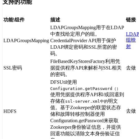
支持的功能
功能\组件
描述
链接
LDAPGroupsMapping用于在LDAP
中查找给定用户的组。
LDA
组映
LDAPGroupsMapping
CredentialProvider API用于保护
射
LDAP绑定密码和SSL所需的密
码。
FileBasedKeyStoresFactory利用凭
SSL密码
据提供程序API来解析与SSL相关
去做
的密码。
DFSUtil使用
Configuration.getPassword（）
使用凭据提供程序API和/或回退到
存储在
明文
ssl-server.xml中的
值。基于Zookeeper的联盟状态存
去做
HDFS
储和故障转移控制器使用
Configuration.getPassword来获取
Zookeeper身份验证信息，并提供
回退功能以清除文本身份验证信