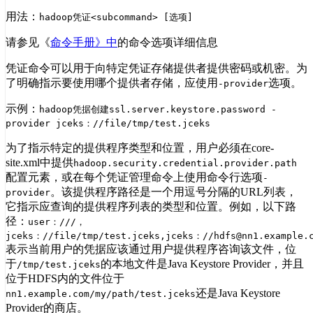
用法：
hadoop凭证<subcommand> [选项]
请参见《
命令手册》中
的命令选项详细信息
凭证命令可以用于向特定凭证存储提供者提供密码或机密。为
了明确指示要使用哪个提供者存储，应使用
选项。
-provider
示例：
hadoop凭据创建ssl.server.keystore.password -
provider jceks：//file/tmp/test.jceks
为了指示特定的提供程序类型和位置，用户必须在core-
site.xml中提供
hadoop.security.credential.provider.path
配置元素，或在每个凭证管理命令上使用命令行选项
-
。该提供程序路径是一个用逗号分隔的URL列表，
provider
它指示应查询的提供程序列表的类型和位置。例如，以下路
径：
user：///，
jceks：//file/tmp/test.jceks,jceks：//hdfs@nn1.example.c
表示当前用户的凭据应该通过用户提供程序咨询该文件，位
于
的本地文件是Java Keystore Provider，并且
/tmp/test.jceks
位于HDFS内的文件位于
还是Java Keystore
nn1.example.com/my/path/test.jceks
Provider的商店。