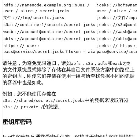
hdfs：//namenode.example.org：9001 /
jceks：//hdfs@nam
user / alice / secret.jceks
user / alice / s
文件：///tmp/secrets.jceks
jceks：//文件/tmp/
s3a：//container1/secrets/secret.jceks
jceks：//s3a@cont
wasb：//account@container/secret.jceks
jceks：//wasb@acc
abfs：//account@container/secret.jceks
jceks：//abfs@acc
https：// user：
jceks：// https：
pass@service/secret.jceks？token = aia
pass@service/sec
请注意，为避免无限递归，诸如
，
，
和
abfs
s3a
adls
wasb之类
的文件系统显式排除了存储在其自己文件系统方案中的路径上
的密钥库，即使它们存储在使用一组与所查找凭据不同的凭据
的容器中也是如此。
例如，您不能使用存储在
中的凭据来读取容器
s3a：//shared/secrets/secret.jceks
的凭据。
s3a：// private /
密钥库密码
Java中的密钥库通常受密码保护。保护基于密钥库的凭据提供