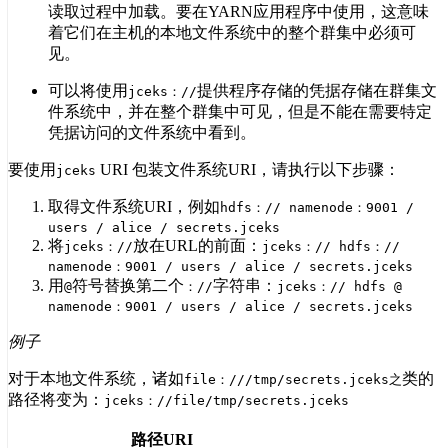
读取过程中加载。要在YARN应用程序中使用，这意味
着它们在主机的本地文件系统中的整个群集中必须可
见。
可以将使用
提供程序存储的凭据存储在群集文
jceks：//
件系统中，并在整个群集中可见，但是不能在需要特定
凭据访问的文件系统中看到。
要使用
URI 包装文件系统URI，请执行以下步骤：
jceks
取得文件系统URI，例如
hdfs：// namenode：9001 /
users / alice / secrets.jceks
将
放在URL的前面：
jceks：//
jceks：// hdfs：//
namenode：9001 / users / alice / secrets.jceks
用
符号替换第二个
字符串：
@
：//
jceks：// hdfs @
namenode：9001 / users / alice / secrets.jceks
例子
对于本地文件系统，诸如
类的
file：///tmp/secrets.jceks之
路径将变为：
jceks：//file/tmp/secrets.jceks
路径URI