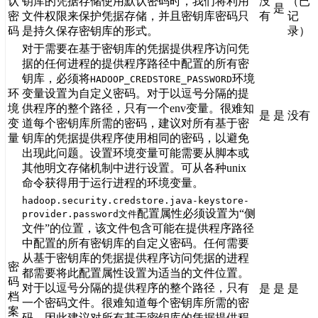
认
钥库的凭据存储使用默认密码时，我们将利用
没
（已
是
密
文件权限来保护凭据存储，并且密钥库密码只
有
记
码
是持久保存密钥库的形式。
录）
对于需要在基于密钥库的凭据提供程序访问凭
据的任何进程的提供程序路径中配置的所有密
钥库，必须将
环境
HADOOP_CREDSTORE_PASSWORD
环
变量设置为自定义密码。对于以逗号分隔的提
境
供程序的整个路径，只有一个env变量。很难知
是
是
没有
变
道每个密钥库所需的密码，建议对所有基于密
量
钥库的凭据提供程序使用相同的密码，以避免
出现此问题。设置环境变量可能需要从脚本或
其他明文存储机制中进行设置。可从各种unix
命令获得用于运行进程的环境变量。
hadoop.security.credstore.java-keystore-
配置属性必须设置为“侧
provider.password文件
文件”的位置，该文​​件包含可能在提供程序路径
中配置的所有密钥库的自定义密码。任何需要
从基于密钥库的凭据提供程序访问凭据的进程
密
都需要将此配置属性设置为适当的文件位置。
码
对于以逗号分隔的提供程序的整个路径，只有
是
是
是
档
一个密码文件。很难知道每个密钥库所需的密
案
码，因此建议对所有基于密钥库的凭据提供程