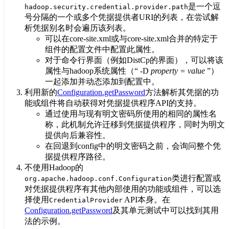
是一个逗
hadoop.security.credential.provider.path
号分隔的一个或多个凭据提供者URI的列表，在尝试解
析凭据别名时会遍历该列表。
可以在core-site.xml或与core-site.xml合并的特定于
组件的配置文件中配置此属性。
对于命令行界面（例如DistCp的界面），可以将该
属性与hadoop系统属性（“ -D
property = value
”）
一起添加并动态添加到配置中。
利用新的
Configuration.getPassword
方法解析其凭据的功
能或组件将自动获得对凭据提供程序API的支持。
通过使用与现有明文密码所使用的相同的属性名
称，此机制允许迁移到凭据提供程序，同时为明文
提供向后兼容性。
在回退到config中的明文密码之前，会询问整个凭
据提供程序路径。
不使用Hadoop的
类进行配置或
org.apache.hadoop.conf.Configuration
对凭据提供程序有其他内部使用的功能或组件，可以选
择使用
API本身。在
CredentialProvider
Configuration.getPassword
及其单元测试中可以找到其用
法的示例。