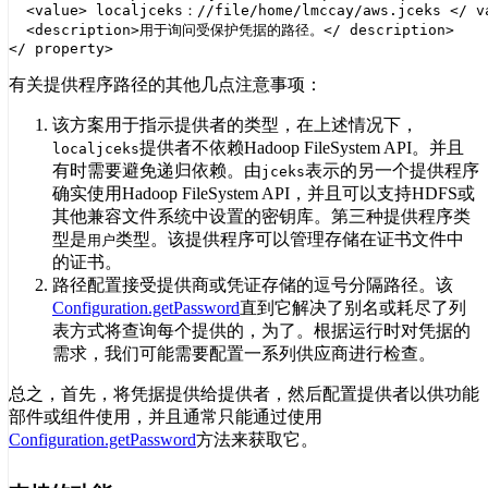
  <value> localjceks：//file/home/lmccay/aws.jceks </ va
  <description>用于询问受保护凭据的路径。</ description>

有关提供程序路径的其他几点注意事项：
该方案用于指示提供者的类型，在上述情况下，
提供者不依赖Hadoop FileSystem API。并且
localjceks
有时需要避免递归依赖。由
表示的另一个提供程序
jceks
确实使用Hadoop FileSystem API，并且可以支持HDFS或
其他兼容文件系统中设置的密钥库。第三种提供程序类
型是
类型。该提供程序可以管理存储在证书文件中
用户
的证书。
路径配置接受提供商或凭证存储的逗号分隔路径。该
Configuration.getPassword
直到它解决了别名或耗尽了列
表方式将查询每个提供的，为了。根据运行时对凭据的
需求，我们可能需要配置一系列供应商进行检查。
总之，首先，将凭据提供给提供者，然后配置提供者以供功能
部件或组件使用，并且通常只能通过使用
Configuration.getPassword
方法来获取它。