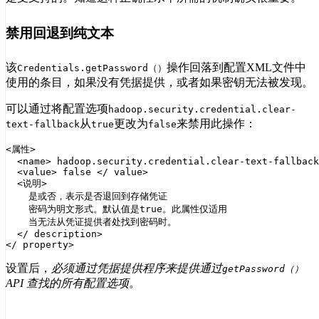
禁用回退到纯文本
该
操作回落到配置XML文件中
Credentials.getPassword（）
使用的条目，如果没有凭据提供，或者如果密钥无法被发现。
可以通过将配置选项
hadoop.security.credential.clear-
从
更改为
来禁用此操作：
text-fallback
true
false
<属性>

  <name> hadoop.security.credential.clear-text-fallback
  <value> false </ value>

  <说明>

    是或否，表示是否退回到存储凭证

    密码为明文形式。默认值是true。此属性仅适用

    当无法从凭证提供者处找到密码时。

  </ description>

设置后，
必须通过凭据提供程序来提供通过
getPassword（）
API
查找的所有配置选项
。