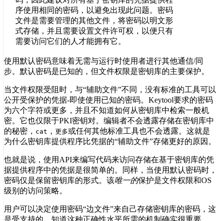
序使用相同的密码，以避免出现此问题。密码
文件是需要管理的其他文件，将密码以明文形
式存储，并且需要设置文件许可权，以便只有
需要访问它们的人才能拥有它。
使用默认密码意味着无需与运行时使用者进行其他通信/同
步。默认密码是已知的，但文件权限是密钥库的主要保护。
当文件权限受阻时，与“辅助文件”不同，没有标准的工具可以
公开受保护的凭据-即使使用已知的密码。Keytool要求的密码
为六个字符或更多，并且不知道如何从密钥库中检索一般机
密。它也仅限于PKI密钥对。编辑者不会透露存储在密钥库中
的秘密，
，
或任何其他标准工具也不会透露。这就是
cat
更多
为什么密钥库提供程序比凭据的“辅助文件”存储更好的原因。
也就是说，使用API​​来编写代码来访问存储在基于密钥库的凭
据提供程序中的凭据是很简单的。同样，当使用默认密码时，
密码仅是保留密钥库的形式。该
唯一的
保护是文件权限和OS
级别的访问策略。
用户可以决定使用密码“边文件”来自己存储密钥库的密码，这
是受支持的。知道这种正确性水平所需的机制确实很重要。