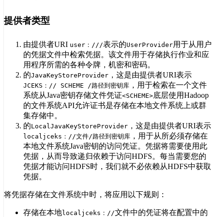
提供者类型
由提供者URI
表示的
用于从用户
user：///
UserProvider
的凭据文件中检索凭据。该文件用于存储执行作业和应
用程序所需的各种令牌，机密和密码。
的
，这是由提供者URI表示
JavaKeyStoreProvider
，用于检索在一个文件
JCEKS：// SCHEME /路径到密钥库
系统从Java密钥存储文件凭证
底层使用Hadoop
<SCHEME>
的文件系统API允许证书是存储在本地文件系统上或群
集存储中。
的
，这是由提供者URI表示
LocalJavaKeyStoreProvider
，用于从所必须存储在
localjceks：//文件/路径到密钥库
本地文件系统Java密钥的访问凭证。凭据将需要使用此
凭据，从而导致递归依赖于访问HDFS。每当需要您的
凭据才能访问HDFS时，我们就不必依赖从HDFS中获取
凭据。
将凭据存储在文件系统中时，将应用以下规则：
存储在本地
文件中的凭证将在配置中的
localjceks：//