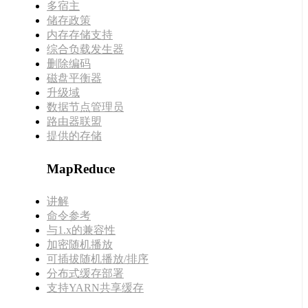
多宿主
储存政策
内存存储支持
综合负载发生器
删除编码
磁盘平衡器
升级域
数据节点管理员
路由器联盟
提供的存储
MapReduce
讲解
命令参考
与1.x的兼容性
加密随机播放
可插拔随机播放/排序
分布式缓存部署
支持YARN共享缓存