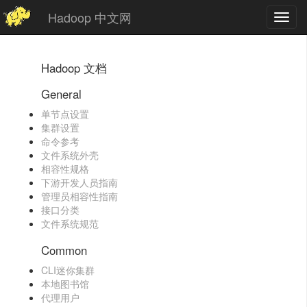
Hadoop 中文网
Toggl
navig
Hadoop 文档
General
单节点设置
集群设置
命令参考
文件系统外壳
相容性规格
下游开发人员指南
管理员相容性指南
接口分类
文件系统规范
Common
CLI迷你集群
本地图书馆
代理用户