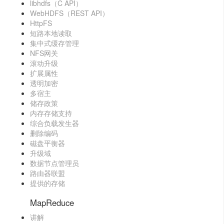
libhdfs（C API）
WebHDFS（REST API）
HttpFS
短路本地读取
集中式缓存管理
NFS网关
滚动升级
扩展属性
透明加密
多宿主
储存政策
内存存储支持
综合负载发生器
删除编码
磁盘平衡器
升级域
数据节点管理员
路由器联盟
提供的存储
MapReduce
讲解