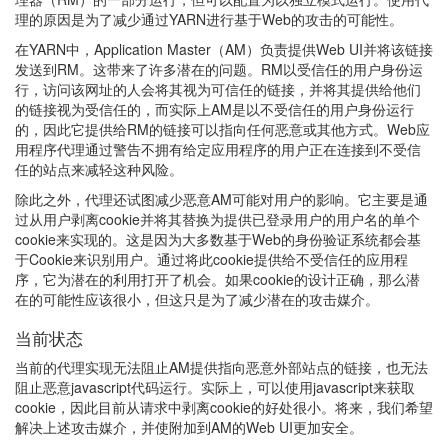
理的原因是为了减少通过YARN进行基于Web的攻击的可能性。
在YARN中，Application Master（AM）负责提供Web UI并将该链接
发送到RM。这带来了许多潜在的问题。RM以受信任的用户身份运
行，访问该网址的人会将其视为可信任的链接，并将其提供给他们
的链接视为受信任的，而实际上AM是以不受信任的用户身份运行
的，因此它提供给RM的链接可以指向任何恶意或其他方式。Web应
用程序代理通过警告不拥有给定应用程序的用户正在连接到不受信
任的站点来减轻这种风险。
除此之外，代理还试图减少恶意AM可能对用户的影响。它主要是通
过从用户剥离cookie并将其替换为提供已登录用户的用户名的单个
cookie来实现的。这是因为大多数基于Web的身份验证系统都会基
于Cookie来识别用户。通过将此cookie提供给不受信任的应用程
序，它为潜在的利用打开了机会。如果cookie的设计正确，那么潜
在的可能性应该很小，但这只是为了减少潜在的攻击媒介。
当前状态
当前的代理实现无法阻止AM提供指向恶意外部站点的链接，也无法
阻止恶意javascript代码运行。实际上，可以使用javascript来获取
cookie，因此目前从请求中剥离cookie的好处很小。将来，我们希望
解决上述攻击媒介，并使附加到AM的Web UI更加安全。