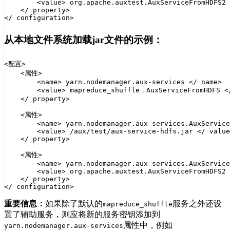
        <value> org.apache.auxtest.AuxServiceFromHDFS2 
    </ property>

从本地文件系统加载jar文件的示例：
<配置>

    <属性>

        <name> yarn.nodemanager.aux-services </ name>

        <value> mapreduce_shuffle，AuxServiceFromHDFS </
    </ property>

    <属性>

        <name> yarn.nodemanager.aux-services.AuxService
        <value> /aux/test/aux-service-hdfs.jar </ value
    </ property>

    <属性>

        <name> yarn.nodemanager.aux-services.AuxService
        <value> org.apache.auxtest.AuxServiceFromHDFS2 
    </ property>

重要信息：
如果除了默认的
服务之外还设
mapreduce_shuffle
置了辅助服务，则应将新的服务密钥添加到
属性中，例如
yarn.nodemanager.aux-services