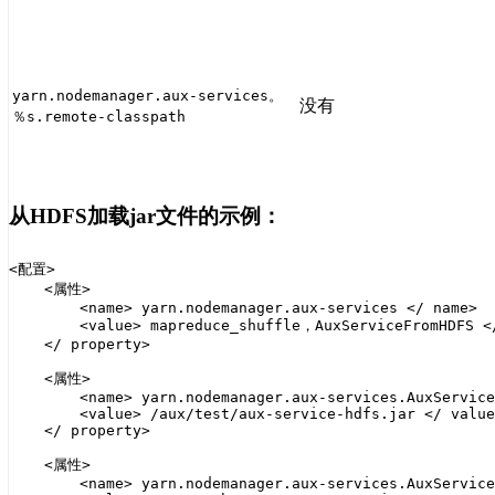
yarn.nodemanager.aux-services。
没有
％s.remote-classpath
从HDFS加载jar文件的示例：
<配置>

    <属性>

        <name> yarn.nodemanager.aux-services </ name>

        <value> mapreduce_shuffle，AuxServiceFromHDFS </
    </ property>

    <属性>

        <name> yarn.nodemanager.aux-services.AuxService
        <value> /aux/test/aux-service-hdfs.jar </ value
    </ property>

    <属性>

        <name> yarn.nodemanager.aux-services.AuxService