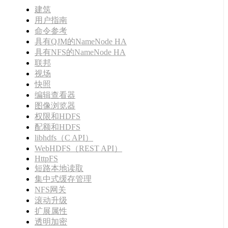
建筑
用户指南
命令参考
具有QJM的NameNode HA
具有NFS的NameNode HA
联邦
视场
快照
编辑查看器
图像浏览器
权限和HDFS
配额和HDFS
libhdfs（C API）
WebHDFS（REST API）
HttpFS
短路本地读取
集中式缓存管理
NFS网关
滚动升级
扩展属性
透明加密