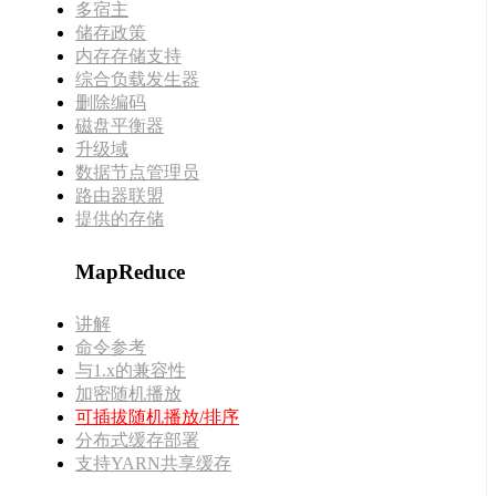
多宿主
储存政策
内存存储支持
综合负载发生器
删除编码
磁盘平衡器
升级域
数据节点管理员
路由器联盟
提供的存储
MapReduce
讲解
命令参考
与1.x的兼容性
加密随机播放
可插拔随机播放/排序
分布式缓存部署
支持YARN共享缓存