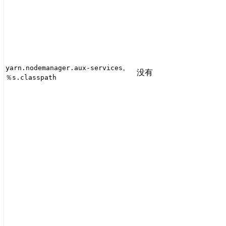
yarn.nodemanager.aux-services。
没有
％s.classpath