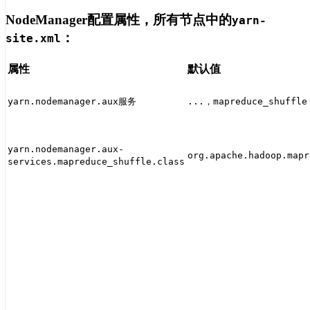
NodeManager配置属性，所有节点中的
yarn-
：
site.xml
属性
默认值
yarn.nodemanager.aux服务
...，mapreduce_shuffle
yarn.nodemanager.aux-
org.apache.hadoop.mapr
services.mapreduce_shuffle.class