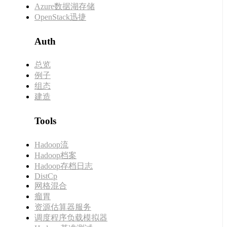
Azure数据湖存储
OpenStack迅捷
Auth
总览
例子
组态
建造
Tools
Hadoop流
Hadoop档案
Hadoop存档日志
DistCp
网格混合
瘤胃
资源估算器服务
调度程序负载模拟器