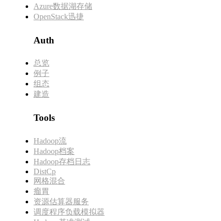
Azure数据湖存储
OpenStack迅捷
Auth
总览
例子
组态
建造
Tools
Hadoop流
Hadoop档案
Hadoop存档日志
DistCp
网格混合
瘤胃
资源估算器服务
调度程序负载模拟器