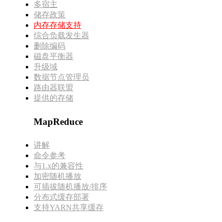
多宿主
储存政策
内存存储支持
综合负载发生器
删除编码
磁盘平衡器
升级域
数据节点管理员
路由器联盟
提供的存储
MapReduce
讲解
命令参考
与1.x的兼容性
加密随机播放
可插拔随机播放/排序
分布式缓存部署
支持YARN共享缓存