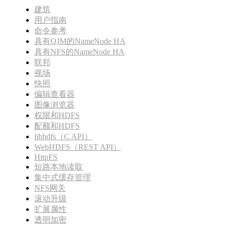
建筑
用户指南
命令参考
具有QJM的NameNode HA
具有NFS的NameNode HA
联邦
视场
快照
编辑查看器
图像浏览器
权限和HDFS
配额和HDFS
libhdfs（C API）
WebHDFS（REST API）
HttpFS
短路本地读取
集中式缓存管理
NFS网关
滚动升级
扩展属性
透明加密